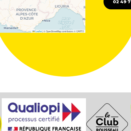
02 49 7
Leaflet
|
© OpenStreetMap contributors © CARTO