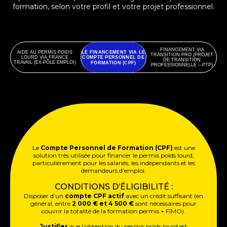
formation, selon votre profil et votre projet professionnel.
FINANCEMENT VIA
LE FINANCEMENT VIA LE
AIDE AU PERMIS POIDS
TRANSITION PRO (PROJET
COMPTE PERSONNEL DE
LOURD VIA FRANCE
DE TRANSITION
TRAVAIL (EX-PÔLE EMPLOI)
FORMATION (CPF)
PROFESSIONNELLE – PTP)
Le
Compte Personnel de Formation (CPF)
est une
solution très utilisée pour financer le permis poids lourd,
particulièrement pour les salariés, les indépendants et les
demandeurs d’emploi.
CONDITIONS D’ÉLIGIBILITÉ :
Disposer d’un
compte CPF actif
avec un crédit suffisant (en
général, entre
2 000 € et 4 500 €
sont nécessaires pour
couvrir la totalité de la formation permis + FIMO).
Justifier
que l’obtention du permis poids lourd est