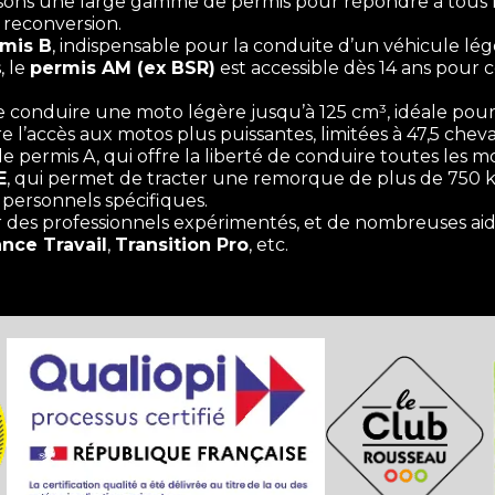
sons une large gamme de permis pour répondre à tous les 
 reconversion.
mis B
, indispensable pour la conduite d’un véhicule lé
, le
permis AM (ex BSR)
est accessible dès 14 ans pour
conduire une moto légère jusqu’à 125 cm³, idéale pour
 l’accès aux motos plus puissantes, limitées à 47,5 chev
 le permis A, qui offre la liberté de conduire toutes les m
E
, qui permet de tracter une remorque de plus de 750 k
 personnels spécifiques.
r des professionnels expérimentés, et de nombreuses ai
ance Travail
,
Transition Pro
, etc.