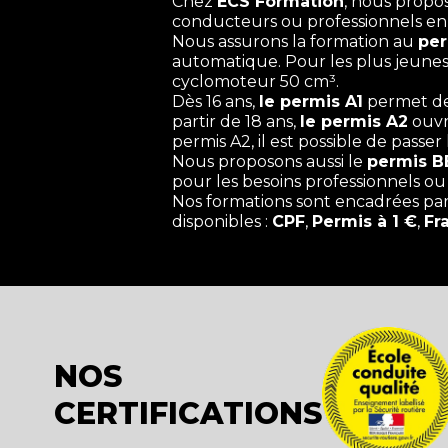
Chez
ECS Formation
, nous propo
conducteurs ou professionnels en
Nous assurons la formation au
per
automatique. Pour les plus jeunes
cyclomoteur 50 cm³.
Dès 16 ans,
le permis A1
permet de 
partir de 18 ans,
le permis A2
ouvre
permis A2, il est possible de passer
Nous proposons aussi le
permis B
pour les besoins professionnels ou
Nos formations sont encadrées pa
disponibles :
CPF
,
Permis à 1 €
,
Fr
NOS
CERTIFICATIONS