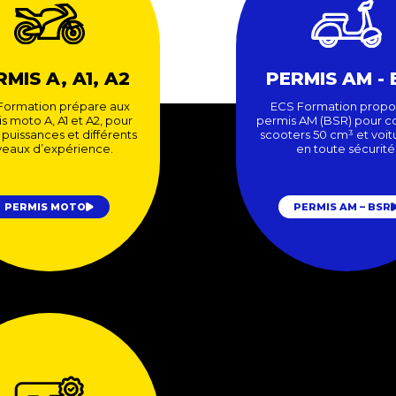
MIS A, A1, A2
PERMIS AM - 
Formation prépare aux
ECS Formation propo
s moto A, A1 et A2, pour
permis AM (BSR) pour c
 puissances et différents
scooters 50 cm³ et voit
veaux d’expérience.
en toute sécurité
PERMIS MOTO
PERMIS AM – BSR