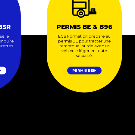
BSR
PERMIS BE & B96
se le
ECS Formation prépare au
onduire
permis BE pour tracter une
urettes
remorque lourde avec un
.
véhicule léger en toute
sécurité.
PERMIS BE