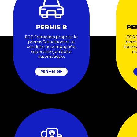
PERMIS B
PER
ECS Formation propose le
ECS 
permis B traditionnel, la
permi
conduite accompagnée,
toutes
supervisée, en boîte
ni
automatique.
PERMIS B