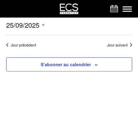
Panneau de gestion des cookies
25/09/2025
Sélectionnez
une
date.
Jour précédent
Jour suivant
S’abonner au calendrier