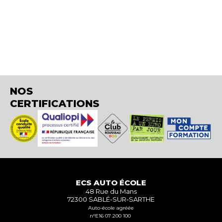
NOS
CERTIFICATIONS
ECS AUTO ÉCOLE
48 Rue du Mans
72300 SABLÉ-SUR-SARTHE
Auto-école agréée
n°E16 07 200 100