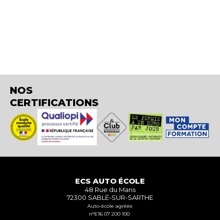
NOS
CERTIFICATIONS
ECS AUTO ÉCOLE
48 Rue du Mans
72300 SABLÉ-SUR-SARTHE
Auto-école agréée
n°E16 07 200 100