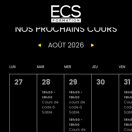
NOS PROCHAINS COURS
AOÛT 2026
Sélectionnez
une
date.
LUN
MAR
MER
JEU
VEN
0
1
2
0
2
27
28
29
30
31
évènement,
évènement,
évènements,
évènement
évè
18h00
-
18h00
-
18h
19h00
19h00
19h
Cours de
cours de
Cour
code à
code à
cod
Sablé
Sablé
Sabl
18h00
-
18h
19h00
19h
Cours de
Cour