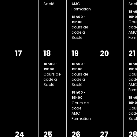
Sablé
AMC
Sabl
Formation
18h
18h00
-
19h
Cour
19h00
cours de
cod
code à
AMC
Sablé
Form
0
1
2
0
2
17
18
19
20
21
évènement,
évènement,
évènements,
évènement
évè
18h00
-
18h00
-
18h
19h00
19h00
19h
Cours de
cours de
Cour
code à
code à
cod
Sablé
Sablé
AMC
Form
18h00
-
18h
19h00
Cours de
19h
code
Cour
AMC
cod
Formation
Sabl
0
1
2
0
2
24
25
26
27
2