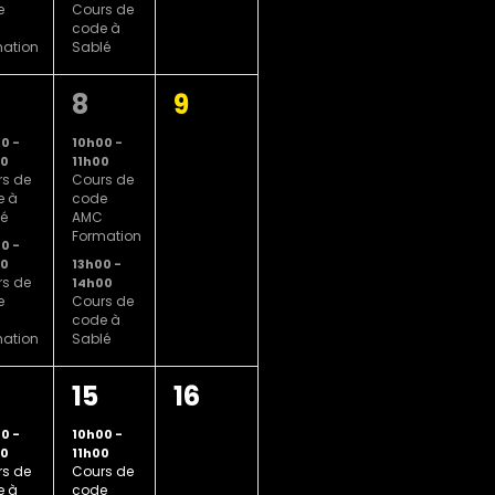
e
Cours de
code à
ation
Sablé
2
0
8
9
,
nements,
évènements,
évènement,
00
-
10h00
-
00
11h00
s de
Cours de
e à
code
é
AMC
Formation
00
-
13h00
-
00
s de
14h00
e
Cours de
code à
ation
Sablé
2
0
15
16
,
nements,
évènements,
évènement,
00
-
10h00
-
00
11h00
s de
Cours de
e à
code