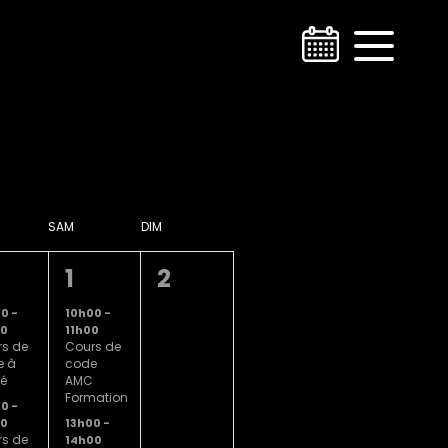
SAM
DIM
2
0
1
2
,
nements,
évènements,
évènement,
00
-
10h00
-
00
11h00
s de
Cours de
e à
code
é
AMC
Formation
00
-
13h00
-
00
s de
14h00