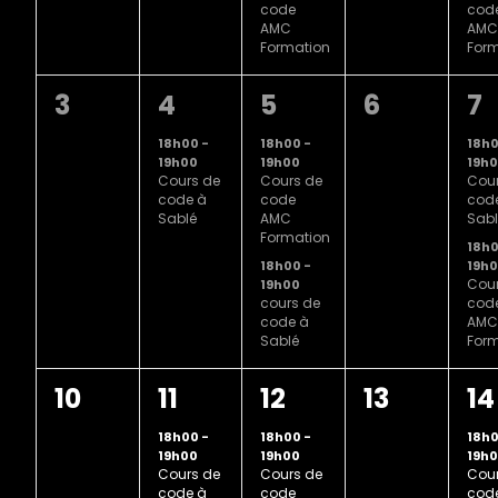
code
cod
AMC
AMC
Formation
Form
0
1
2
0
2
3
4
5
6
7
évènement,
évènement,
évènements,
évènement
évè
18h00
-
18h00
-
18h
19h00
19h00
19h
Cours de
Cours de
Cour
code à
code
cod
Sablé
AMC
Sabl
Formation
18h
18h00
-
19h
Cour
19h00
cours de
cod
code à
AMC
Sablé
Form
0
1
2
0
2
10
11
12
13
14
évènement,
évènement,
évènements,
évènement
évè
18h00
-
18h00
-
18h
19h00
19h00
19h
Cours de
Cours de
Cour
code à
code
cod