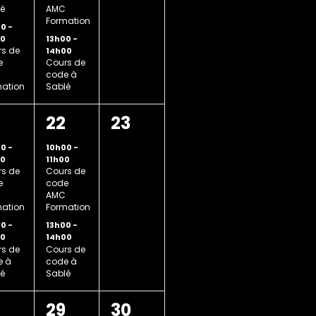
é
AMC
Formation
00
-
13h00
-
00
s de
14h00
e
Cours de
code à
ation
Sablé
2
0
22
23
,
nements,
évènements,
évènement,
00
-
10h00
-
00
11h00
s de
Cours de
e
code
AMC
ation
Formation
00
-
13h00
-
00
14h00
s de
Cours de
e à
code à
é
Sablé
2
0
8
29
30