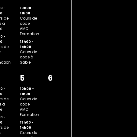
,
nements,
évènements,
évènement,
00
-
10h00
-
00
11h00
s de
Cours de
e à
code
é
AMC
Formation
00
-
13h00
-
00
s de
14h00
e
Cours de
code à
ation
Sablé
2
0
5
6
,
nements,
évènements,
évènement,
00
-
10h00
-
00
11h00
s de
Cours de
e à
code
é
AMC
Formation
00
-
13h00
-
00
s de
14h00
e
Cours de