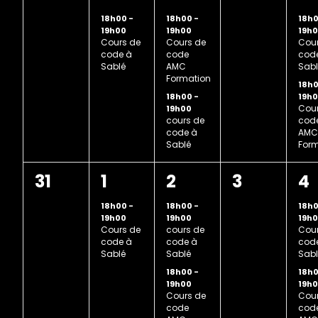
évènement,
évènement,
évènements,
évènement
évè
18h00
-
18h00
-
18h
19h00
19h00
19h
Cours de
Cours de
Cour
code à
code
cod
Sablé
AMC
Sabl
Formation
18h
18h00
-
19h
Cour
19h00
cours de
cod
code à
AMC
Sablé
Form
0
1
2
0
2
31
1
2
3
4
évènement,
évènement,
évènements,
évènement
évè
18h00
-
18h00
-
18h
19h00
19h00
19h
Cours de
cours de
Cour
code à
code à
cod
Sablé
Sablé
Sabl
18h00
-
18h
19h00
19h
Cours de
Cour
code
cod